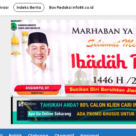
ivasi
Indeks Berita
Box Redaksi info86.co.id
li
Politik
Olahraga
Otomatif
Nasional