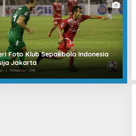
eri Foto Klub Sepakbola Indonesia
sija Jakarta
ga
|
19 Februari 2018
O
L
E
H
R
E
D
A
K
S
I