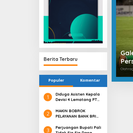
Gal
Berita Terbaru
Per
Olahra
Populer
Komentar
Diduga Asisten Kepala
1
Devisi 4 Lematang PT
GBS Lecehkan Istri
Orang.
MAKIN BOBROK
2
PELAYANAN BANK BRI
UNIT BABAT,OGAH
TERIMA UANG RECEHAN
Perjuangan Bupati Pali
3
DARI NASABAH
Tidak Sia Sia Dana