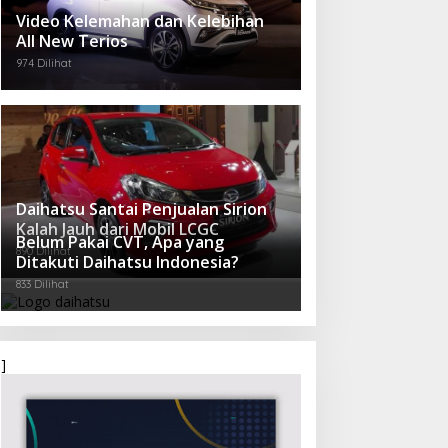
Video Kelemahan dan Kelebihan
All New Terios
974 Dilihat
Daihatsu Santai Penjualan Sirion
Kalah Jauh dari Mobil LCGC
Belum Pakai CVT, Apa yang
890 Dilihat
Ditakuti Daihatsu Indonesia?
833 Dilihat
]