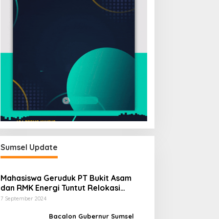
Sumsel Update
Mahasiswa Geruduk PT Bukit Asam
dan RMK Energi Tuntut Relokasi
Stockpile, Hentikan Pembangunan
7 September 2024
Dermaga yang Rusak Kesehatan dan
Lingkungan
Bacalon Gubernur Sumsel