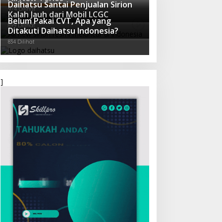
Daihatsu Santai Penjualan Sirion
974 Dilihat
Kalah Jauh dari Mobil LCGC
Belum Pakai CVT, Apa yang
899 Dilihat
Ditakuti Daihatsu Indonesia?
834 Dilihat
]