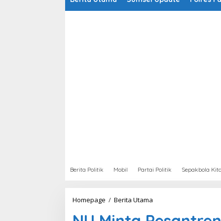
Berita Politik
Mobil
Partai Politik
Sepakbola Kit
Homepage
/
Berita Utama
N
U
NU Minta Pesantren
M