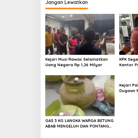
i
Jangan Lewatkan
p
o
s
Kejari Musi Rawas Selamatkan
KPK Sege
Uang Negara Rp 1,26 Milyar
Kantor P
Termasuk
Kejari Pa
Dugaan M
Perusaha
GAS 3 KG LANGKA WARGA BETUNG
ABAB MENGELUH DAN PONTANG
PANTING CARI GAS 3 KG