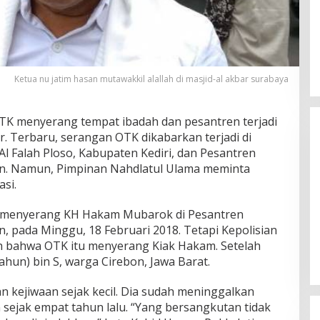
Ketua nu jatim hasan mutawakkil alallah di masjid-al akbar surabaya
Ini Dia Hubungan Partai Garuda
OTK menyerang tempat ibadah dan pesantren terjadi
dengan Gerindra
mur. Terbaru, serangan OTK dikabarkan terjadi di
Di Berita Utama, Politik
|
19 Februari 2018
l Falah Ploso, Kabupaten Kediri, dan Pesantren
n. Namun, Pimpinan Nahdlatul Ulama meminta
si.
 menyerang KH Hakam Mubarok di Pesantren
 pada Minggu, 18 Februari 2018. Tetapi Kepolisian
 bahwa OTK itu menyerang Kiak Hakam. Setelah
 tahun) bin S, warga Cirebon, Jawa Barat.
kejiwaan sejak kecil. Dia sudah meninggalkan
 sejak empat tahun lalu. “Yang bersangkutan tidak