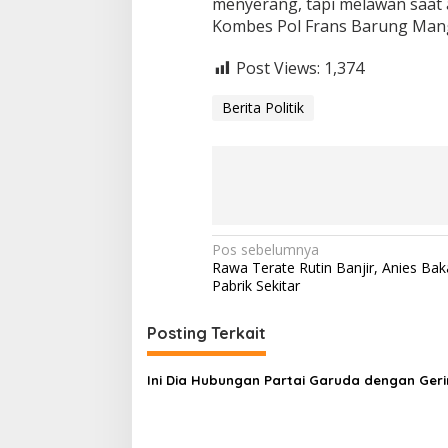
menyerang, tapi melawan saat 
Kombes Pol Frans Barung Mange
Post Views:
1,374
Berita Politik
N
Pos sebelumnya
Rawa Terate Rutin Banjir, Anies Bak
a
Pabrik Sekitar
v
i
Posting Terkait
g
Ini Dia Hubungan Partai Garuda dengan Ger
a
s