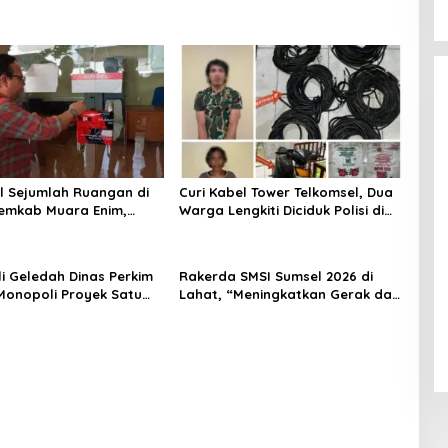
l Sejumlah Ruangan di
Curi Kabel Tower Telkomsel, Dua
emkab Muara Enim,
Warga Lengkiti Diciduk Polisi di
 Ruang Kerja Bupati
OKU Selatan
li Geledah Dinas Perkim
Rakerda SMSI Sumsel 2026 di
onopoli Proyek Satu
Lahat, “Meningkatkan Gerak dan
an Tertentu
Arah Media Siber Melalui
Terobosan Strategis”