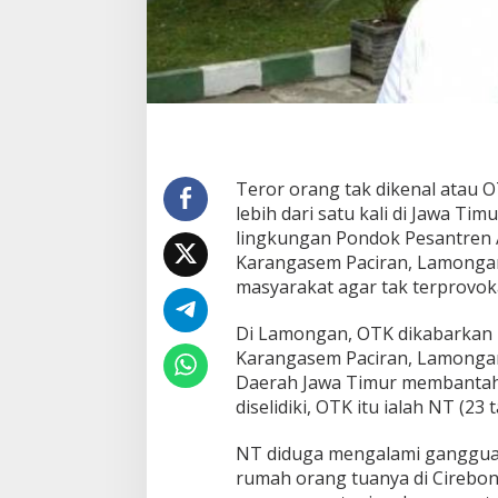
a
s
i
T
e
r
o
r
O
Teror orang tak dikenal atau 
r
lebih dari satu kali di Jawa Ti
a
n
lingkungan Pondok Pesantren A
g
Karangasem Paciran, Lamonga
G
masyarakat agar tak terprovoka
i
l
Di Lamongan, OTK dikabarkan
a
Karangasem Paciran, Lamongan,
Daerah Jawa Timur membantah
diselidiki, OTK itu ialah NT (23
NT diduga mengalami gangguan 
rumah orang tuanya di Cirebon