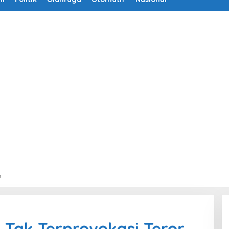
a
 Tak Terprovokasi Teror