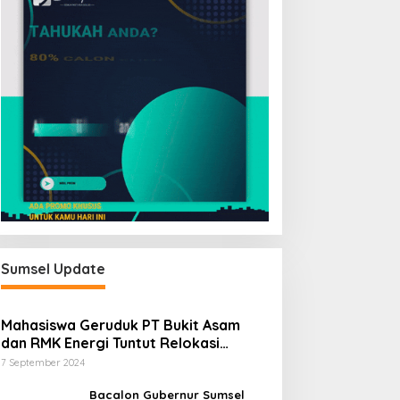
Sumsel Update
Mahasiswa Geruduk PT Bukit Asam
dan RMK Energi Tuntut Relokasi
Stockpile, Hentikan Pembangunan
7 September 2024
Dermaga yang Rusak Kesehatan dan
Lingkungan
Bacalon Gubernur Sumsel