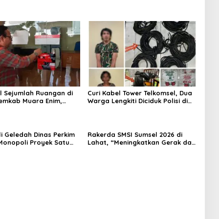
l Sejumlah Ruangan di
Curi Kabel Tower Telkomsel, Dua
emkab Muara Enim,
Warga Lengkiti Diciduk Polisi di
 Ruang Kerja Bupati
OKU Selatan
li Geledah Dinas Perkim
Rakerda SMSI Sumsel 2026 di
onopoli Proyek Satu
Lahat, “Meningkatkan Gerak dan
an Tertentu
Arah Media Siber Melalui
Terobosan Strategis”