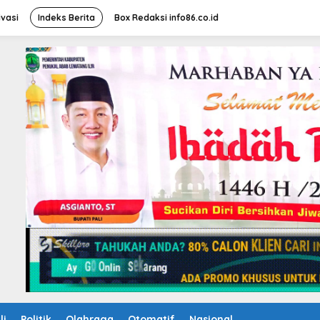
ivasi
Indeks Berita
Box Redaksi info86.co.id
li
Politik
Olahraga
Otomatif
Nasional