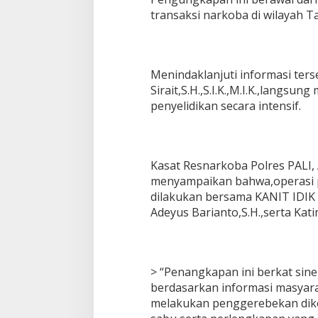
transaksi narkoba di wilayah T
Menindaklanjuti informasi ter
Sirait,S.H.,S.I.K.,M.I.K.,lang
penyelidikan secara intensif.
Kasat Resnarkoba Polres PALI, 
menyampaikan bahwa,operasi p
dilakukan bersama KANIT IDIK I 
Adeyus Barianto,S.H.,serta Kat
> “Penangkapan ini berkat sine
berdasarkan informasi masyara
melakukan penggerebekan dik