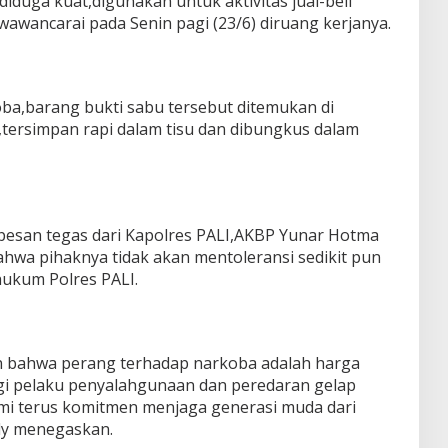
iduga kuat,digunakan untuk aktivitas jual-beli
wawancarai pada Senin pagi (23/6) diruang kerjanya.
a,barang bukti sabu tersebut ditemukan di
tersimpan rapi dalam tisu dan dibungkus dalam
esan tegas dari Kapolres PALI,AKBP Yunar Hotma
K.,bahwa pihaknya tidak akan mentoleransi sedikit pun
hukum Polres PALI.
 bahwa perang terhadap narkoba adalah harga
gi pelaku penyalahgunaan dan peredaran gelap
mi terus komitmen menjaga generasi muda dari
dy menegaskan.