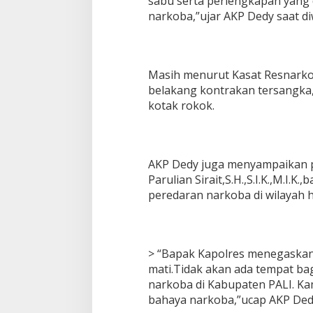
sabu serta perlengkapan yang d
narkoba,”ujar AKP Dedy saat di
Masih menurut Kasat Resnarkob
belakang kontrakan tersangka,
kotak rokok.
AKP Dedy juga menyampaikan p
Parulian Sirait,S.H.,S.I.K.,M.I.
peredaran narkoba di wilayah 
> “Bapak Kapolres menegaskan
mati.Tidak akan ada tempat ba
narkoba di Kabupaten PALI. Ka
bahaya narkoba,”ucap AKP De