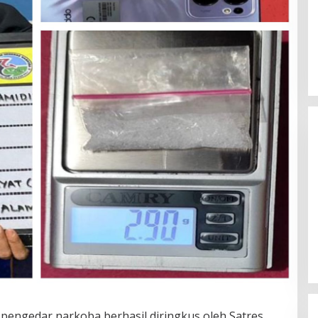
Ini Dia Hubungan Partai Garuda
dengan Gerindra
Di Berita Utama, Politik
|
19 Februari 2018
g pengedar narkoba berhasil diringkus oleh Satres