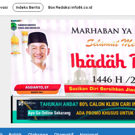
ivasi
Indeks Berita
Box Redaksi info86.co.id
li
Politik
Olahraga
Otomatif
Nasional