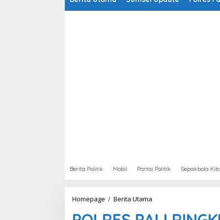
Berita Politik
Mobil
Partai Politik
Sepakbola Kit
Homepage
/
Berita Utama
P
O
POLRES PALI RING
L