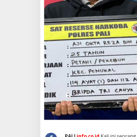
U
B
E
R
S
E
N
J
A
T
A
A
L
A
T
T
I
M
B
A
N
G
D
I
PALI
info.co.id
Kali ini,seoran
G