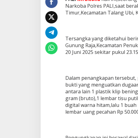
I
Narkoba Polres PALI,saat bera
T
Timur,Kecamatan Talang Ubi, 
A
L
Tersangka yang diketahui berin
Gunung Raja,Kecamatan Penuka
20 Juni 2025 sekitar pukul 23.
Dalam penangkapan tersebut,
bukti yang menguatkan dugaa
antara lain 1 plastik klip beni
gram (bruto),1 lembar tisu put
digital warna hitam,lalu 1 buah
lembar uang pecahan Rp 50.000
Pengungkapan ini berawal dari