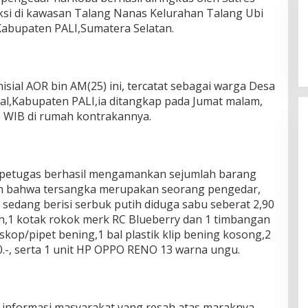
ksi di kawasan Talang Nanas Kelurahan Talang Ubi
Kabupaten PALI,Sumatera Selatan.
isial AOR bin AM(25) ini, tercatat sebagai warga Desa
l,Kabupaten PALI,ia ditangkap pada Jumat malam,
15 WIB di rumah kontrakannya.
 petugas berhasil mengamankan sejumlah barang
n bahwa tersangka merupakan seorang pengedar,
ng sedang berisi serbuk putih diduga sabu seberat 2,90
ih,1 kotak rokok merk RC Blueberry dan 1 timbangan
 skop/pipet bening,1 bal plastik klip bening kosong,2
.-, serta 1 unit HP OPPO RENO 13 warna ungu.
 informasi masyarakat yang resah,atas maraknya