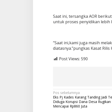
Saat ini, tersangka AOR beriku
untuk proses penyidikan lebih l
“Saat ini,kami juga masih me
diatasnya.”pungkas Kasat Rilis
Post Views:
590
N
Pos sebelumnya
Eks Pj Kades Karang Tanding Jadi T
a
Diduga Korupsi Dana Desa Rugikan
v
Mencapai Rp860 Juta