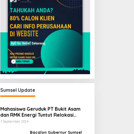
Sumsel Update
Mahasiswa Geruduk PT Bukit Asam
dan RMK Energi Tuntut Relokasi
Stockpile, Hentikan Pembangunan
7 September 2024
Dermaga yang Rusak Kesehatan dan
Lingkungan
Bacalon Gubernur Sumsel