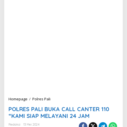
Homepage
/
Polres Pali
P
O
POLRES PALI BUKA CALL CANTER 110
L
R
“KAMI SIAP MELAYANI 24 JAM
E
S
Redaksi
13 Mei 2024