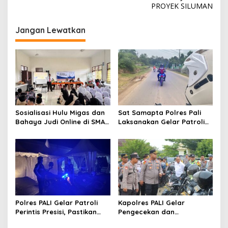
v
PROYEK SILUMAN
i
g
Jangan Lewatkan
a
s
i
p
o
s
Sosialisasi Hulu Migas dan
Sat Samapta Polres Pali
Bahaya Judi Online di SMAN
Laksanakan Gelar Patroli
1 dan SMAN 2 ABAB
Printis Presisi Demi
Keamanan Wilayah Hukum
Polres Pali
Polres PALI Gelar Patroli
Kapolres PALI Gelar
Perintis Presisi, Pastikan
Pengecekan dan
Situasi Aman dan Kondusif
Pendataan Ranmor