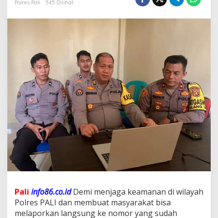
Polres Pali
545 Dilihat
P
A
L
I
B
U
K
A
C
A
L
L
C
A
N
T
E
R
1
1
0
"
Pali
info86.co.id
Demi menjaga keamanan di wilayah
K
Polres PALI dan membuat masyarakat bisa
A
melaporkan langsung ke nomor yang sudah
M