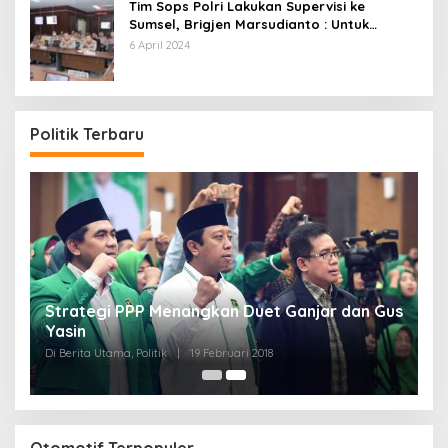
Tim Sops Polri Lakukan Supervisi ke
Sumsel, Brigjen Marsudianto : Untuk
Perkuat Langkah Polda.
6 April 2024
Politik Terbaru
Strategi PPP Menangkan Duet Ganjar dan Gus
Yasin
Di Berita Utama, Politik
|
19 Februari 2018