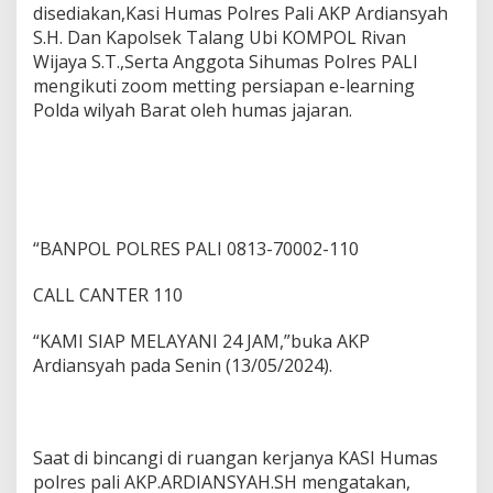
disediakan,Kasi Humas Polres Pali AKP Ardiansyah
I
S
S.H. Dan Kapolsek Talang Ubi KOMPOL Rivan
I
Wijaya S.T.,Serta Anggota Sihumas Polres PALI
A
mengikuti zoom metting persiapan e-learning
P
Polda wilyah Barat oleh humas jajaran.
M
E
L
A
Y
A
N
“BANPOL POLRES PALI 0813-70002-110
I
2
4
CALL CANTER 110
J
A
“KAMI SIAP MELAYANI 24 JAM,”buka AKP
M
Ardiansyah pada Senin (13/05/2024).
Saat di bincangi di ruangan kerjanya KASI Humas
polres pali AKP.ARDIANSYAH.SH mengatakan,