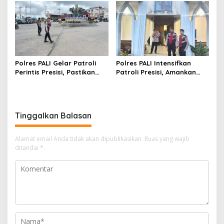
Dinas,Tegaskan Kesiapan
Operasional 2025
Polres PALI Gelar Patroli
Polres PALI Intensifkan
Perintis Presisi, Pastikan
Patroli Presisi, Amankan
Situasi Lalin Aman dan
Kegiatan Ibadah di Gereja
Terkendali di Simpang Lima
Oikumene Komperta
Pendopo
Tinggalkan Balasan
Alamat email Anda tidak akan dipublikasikan.
Ruas yang wajib
ditandai
*