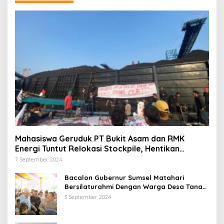
Mahasiswa Geruduk PT Bukit Asam dan RMK
Energi Tuntut Relokasi Stockpile, Hentikan
Pembangunan Dermaga yang Rusak Kesehatan
7 September 2024
dan Lingkungan
Bacalon Gubernur Sumsel Matahari
Bersilaturahmi Dengan Warga Desa Tanah
Abang Utara ini Visi dan Misinya
3 September 2024