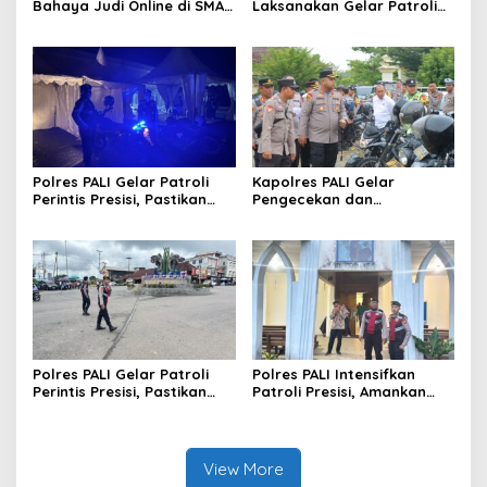
Bahaya Judi Online di SMAN
Laksanakan Gelar Patroli
1 dan SMAN 2 ABAB
Printis Presisi Demi
Keamanan Wilayah Hukum
Polres Pali
Polres PALI Gelar Patroli
Kapolres PALI Gelar
Perintis Presisi, Pastikan
Pengecekan dan
Situasi Aman dan Kondusif
Pendataan Ranmor
Dinas,Tegaskan Kesiapan
Operasional 2025
Polres PALI Gelar Patroli
Polres PALI Intensifkan
Perintis Presisi, Pastikan
Patroli Presisi, Amankan
Situasi Lalin Aman dan
Kegiatan Ibadah di Gereja
Terkendali di Simpang Lima
Oikumene Komperta
Pendopo
View More