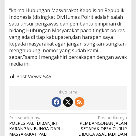
“karna Hubungan Masyarakat Kepolisian Republik
Indonesia (disingkat DivHumas Polri) adalah salah
satu unsur pengawas dan pembantu pimpinan di
bidang Hubungan Masyarakat pada tingkat polres
yang ada di tiap kabupaten,dan harapan saya
kepada masyarakat agar jangan sungkan-sungkan
menghubungi nomor yang sudah kami
sebar.”sambil mengakhiri percakapan dengan awak
media ini.
Post Views:
545
Ikuti Kami
N
Pos sebelumnya
Pos berikutnya
POLRES PALI DIBANJIRI
PEMBANGUNAN JALAN
a
KARANGAN BUNGA DARI
SETAPAK DESA CURUP
MASYARAKAT PALI
DIDUGA ASAL JADI DAN