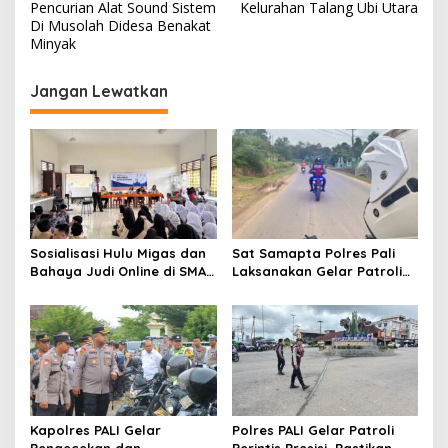
v
Pencurian Alat Sound Sistem
Kelurahan Talang Ubi Utara
Di Musolah Didesa Benakat
i
Minyak
g
Jangan Lewatkan
a
s
i
p
o
s
Sosialisasi Hulu Migas dan
Sat Samapta Polres Pali
Bahaya Judi Online di SMAN
Laksanakan Gelar Patroli
1 dan SMAN 2 ABAB
Printis Presisi Demi
Keamanan Wilayah Hukum
Polres Pali
Kapolres PALI Gelar
Polres PALI Gelar Patroli
Pengecekan dan
Perintis Presisi, Pastikan