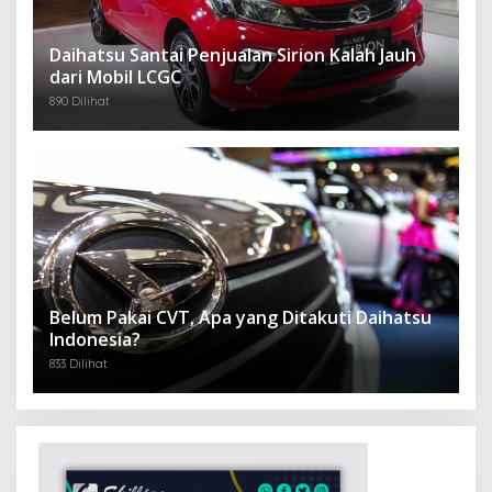
Daihatsu Santai Penjualan Sirion Kalah Jauh
dari Mobil LCGC
890 Dilihat
Belum Pakai CVT, Apa yang Ditakuti Daihatsu
Indonesia?
833 Dilihat