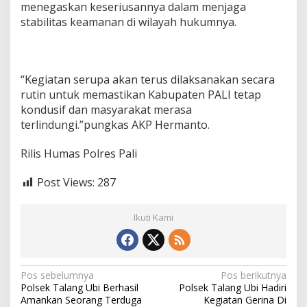
menegaskan keseriusannya dalam menjaga
stabilitas keamanan di wilayah hukumnya.
“Kegiatan serupa akan terus dilaksanakan secara
rutin untuk memastikan Kabupaten PALI tetap
kondusif dan masyarakat merasa
terlindungi.”pungkas AKP Hermanto.
Rilis Humas Polres Pali
Post Views:
287
Ikuti Kami
N
Pos sebelumnya
Pos berikutnya
Polsek Talang Ubi Berhasil
Polsek Talang Ubi Hadiri
a
Amankan Seorang Terduga
Kegiatan Gerina Di