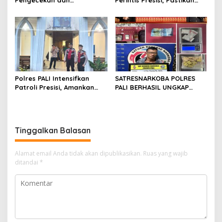
Pendataan Ranmor
Situasi Lalin Aman dan
Dinas,Tegaskan Kesiapan
Terkendali di Simpang Lima
Operasional 2025
Pendopo
Polres PALI Intensifkan
SATRESNARKOBA POLRES
Patroli Presisi, Amankan
PALI BERHASIL UNGKAP
Kegiatan Ibadah di Gereja
KASUS PEREDARAN
Oikumene Komperta
NARKOTIKA DI DESA
TEMPIRAI
Tinggalkan Balasan
Alamat email Anda tidak akan dipublikasikan.
Ruas yang wajib
ditandai
*