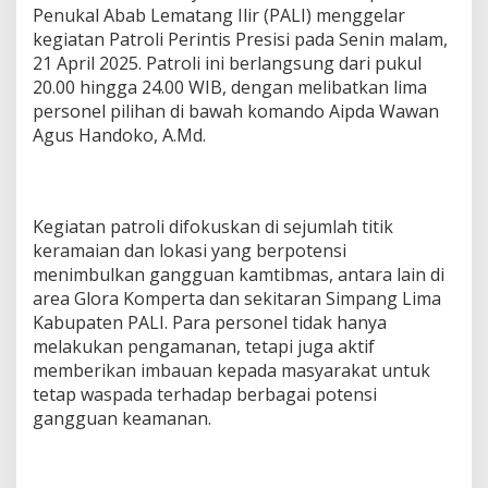
r
Penukal Abab Lematang Ilir (PALI) menggelar
e
kegiatan Patroli Perintis Presisi pada Senin malam,
s
21 April 2025. Patroli ini berlangsung dari pukul
i
20.00 hingga 24.00 WIB, dengan melibatkan lima
s
personel pilihan di bawah komando Aipda Wawan
i
,
Agus Handoko, A.Md.
P
a
s
t
Kegiatan patroli difokuskan di sejumlah titik
i
k
keramaian dan lokasi yang berpotensi
a
menimbulkan gangguan kamtibmas, antara lain di
n
area Glora Komperta dan sekitaran Simpang Lima
S
Kabupaten PALI. Para personel tidak hanya
i
melakukan pengamanan, tetapi juga aktif
t
u
memberikan imbauan kepada masyarakat untuk
a
tetap waspada terhadap berbagai potensi
s
gangguan keamanan.
i
A
m
a