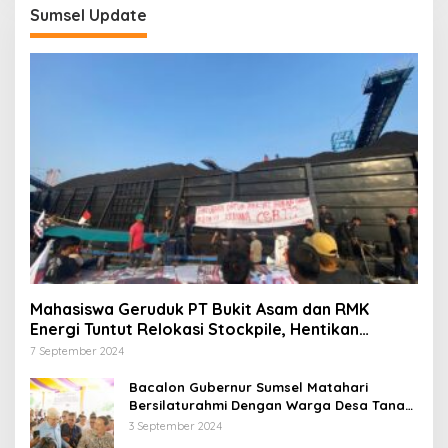
Sumsel Update
Mahasiswa Geruduk PT Bukit Asam dan RMK
Energi Tuntut Relokasi Stockpile, Hentikan
Pembangunan Dermaga yang Rusak Kesehatan
7 September 2024
dan Lingkungan
Bacalon Gubernur Sumsel Matahari
Bersilaturahmi Dengan Warga Desa Tanah
Abang Utara ini Visi dan Misinya
3 September 2024