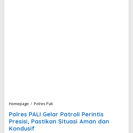
Homepage
/
Polres Pali
P
o
Polres PALI Gelar Patroli Perintis
l
r
Presisi, Pastikan Situasi Aman dan
e
Kondusif
s