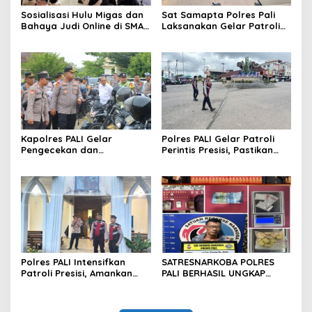
Sosialisasi Hulu Migas dan
Sat Samapta Polres Pali
Bahaya Judi Online di SMAN
Laksanakan Gelar Patroli
1 dan SMAN 2 ABAB
Printis Presisi Demi
Keamanan Wilayah Hukum
Polres Pali
Kapolres PALI Gelar
Polres PALI Gelar Patroli
Pengecekan dan
Perintis Presisi, Pastikan
Pendataan Ranmor
Situasi Lalin Aman dan
Dinas,Tegaskan Kesiapan
Terkendali di Simpang Lima
Operasional 2025
Pendopo
Polres PALI Intensifkan
SATRESNARKOBA POLRES
Patroli Presisi, Amankan
PALI BERHASIL UNGKAP
Kegiatan Ibadah di Gereja
KASUS PEREDARAN
Oikumene Komperta
NARKOTIKA DI DESA
TEMPIRAI