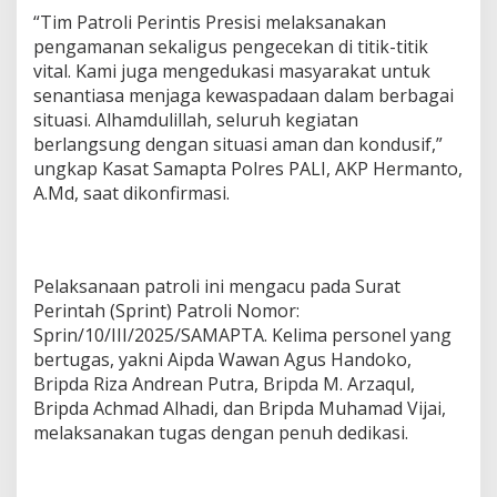
n
“Tim Patroli Perintis Presisi melaksanakan
d
pengamanan sekaligus pengecekan di titik-titik
a
vital. Kami juga mengedukasi masyarakat untuk
n
senantiasa menjaga kewaspadaan dalam berbagai
K
o
situasi. Alhamdulillah, seluruh kegiatan
n
berlangsung dengan situasi aman dan kondusif,”
d
ungkap Kasat Samapta Polres PALI, AKP Hermanto,
u
A.Md, saat dikonfirmasi.
s
i
f
Pelaksanaan patroli ini mengacu pada Surat
Perintah (Sprint) Patroli Nomor:
Sprin/10/III/2025/SAMAPTA. Kelima personel yang
bertugas, yakni Aipda Wawan Agus Handoko,
Bripda Riza Andrean Putra, Bripda M. Arzaqul,
Bripda Achmad Alhadi, dan Bripda Muhamad Vijai,
melaksanakan tugas dengan penuh dedikasi.