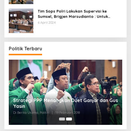
Tim Sops Polri Lakukan Supervisi ke
Sumsel, Brigjen Marsudianto : Untuk
Perkuat Langkah Polda.
6 April 2024
Politik Terbaru
Strategi PPP Menangkan Duet Ganjar dan Gus
Yasin
Di Berita Utama, Politik
|
19 Februari 2018