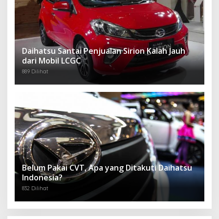
Daihatsu Santai Penjualan Sirion Kalah Jauh
dari Mobil LCGC
889 Dilihat
Belum Pakai CVT, Apa yang Ditakuti Daihatsu
Indonesia?
832 Dilihat