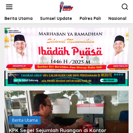
L
e
w
a
Berita Utama
Sumsel Update
Polres Pali
Nasional
t
i
k
e
k
o
n
t
e
n
Berita Utama
KPK Segel Sejumlah Ruangan di Kantor