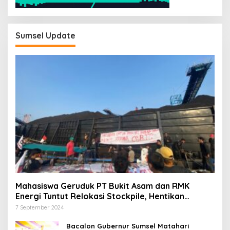
Sumsel Update
Mahasiswa Geruduk PT Bukit Asam dan RMK
Energi Tuntut Relokasi Stockpile, Hentikan
Pembangunan Dermaga yang Rusak Kesehatan
7 September 2024
dan Lingkungan
Bacalon Gubernur Sumsel Matahari