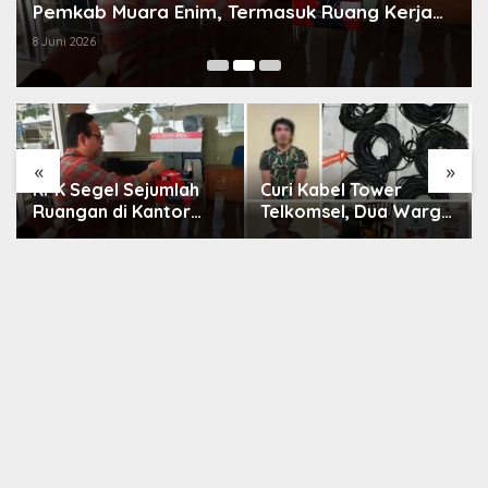
Pemkab Muara Enim, Termasuk Ruang Kerja
Bupati
8 Juni 2026
«
»
KPK Segel Sejumlah
Curi Kabel Tower
Ruangan di Kantor
Telkomsel, Dua Warga
Pemkab Muara Enim,
Lengkiti Diciduk Polisi
Termasuk Ruang Kerja
di OKU Selatan
Bupati