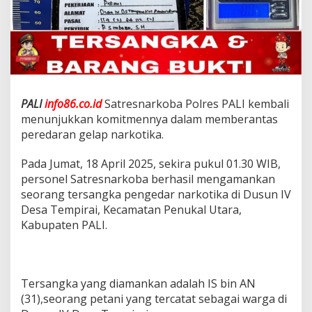
U
N
G
K
A
P
K
A
PALI
info86.co.id
Satresnarkoba Polres PALI kembali
S
menunjukkan komitmennya dalam memberantas
U
peredaran gelap narkotika.
S
P
E
Pada Jumat, 18 April 2025, sekira pukul 01.30 WIB,
R
personel Satresnarkoba berhasil mengamankan
E
seorang tersangka pengedar narkotika di Dusun IV
D
Desa Tempirai, Kecamatan Penukal Utara,
A
R
Kabupaten PALI.
A
N
N
A
Tersangka yang diamankan adalah IS bin AN
R
K
(31),seorang petani yang tercatat sebagai warga di
O