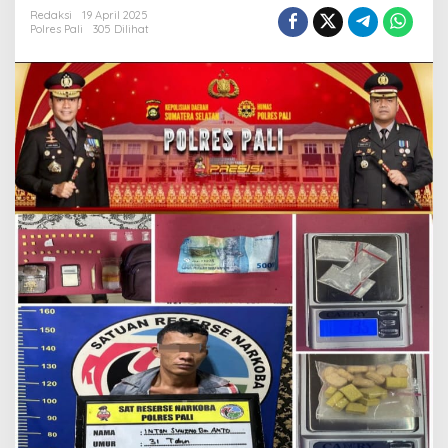
N
Redaksi
19 April 2025
A
Polres Pali
305 Dilihat
R
K
O
B
A
P
O
L
R
E
S
P
A
L
I
B
E
R
H
A
S
I
L