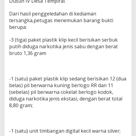
Dusun IV Desa Tempirai.
T
I
Dari hasil penggeledahan di kediaman
K
tersangka,petugas menemukan barang bukti
A
D
berupa:
I
D
-3 (tiga) paket plastik klip kecil berisikan serbuk
E
putih diduga narkotika jenis sabu dengan berat
S
bruto 1,36 gram
A
T
E
M
P
-1 (satu) paket plastik klip sedang berisikan 12 (dua
I
belas) pil berwarna kuning berlogo RR dan 11
R
(sebelas) pil berwarna cokelat berlogo kodok,
A
I
diduga narkotika jenis ekstasi, dengan berat total
8,80 gram;
-1 (satu) unit timbangan digital kecil warna silver;