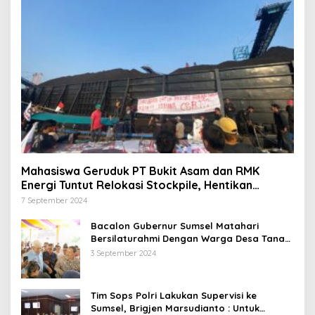
Mahasiswa Geruduk PT Bukit Asam dan RMK
Energi Tuntut Relokasi Stockpile, Hentikan
Pembangunan Dermaga yang Rusak Kesehatan
7 September 2024
dan Lingkungan
Bacalon Gubernur Sumsel Matahari
Bersilaturahmi Dengan Warga Desa Tanah
Abang Utara ini Visi dan Misinya
3 September 2024
Tim Sops Polri Lakukan Supervisi ke
Sumsel, Brigjen Marsudianto : Untuk