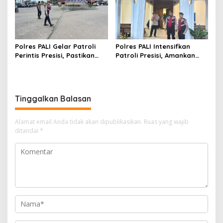
Polres PALI Gelar Patroli
Polres PALI Intensifkan
Perintis Presisi, Pastikan
Patroli Presisi, Amankan
Situasi Lalin Aman dan
Kegiatan Ibadah di Gereja
Terkendali di Simpang Lima
Oikumene Komperta
Pendopo
Tinggalkan Balasan
Alamat email Anda tidak akan dipublikasikan.
Ruas yang wajib
ditandai
*