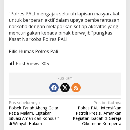
“Polres PALI mengajak seluruh lapisan masyarakat
untuk berperan aktif dalam upaya pemberantasan
narkoba dengan melaporkan setiap aktivitas yang
mencurigakan kepada pihak berwajib.”pungkas
Kasat Narkoba Polres PALI.
Rilis Humas Polres Pali
Post Views:
305
Ikuti Kami
N
Pos sebelumnya
Pos berikutnya
Polsek Tanah Abang Gelar
Polres PALI Intensifkan
a
Razia Malam, Ciptakan
Patroli Presisi, Amankan
v
Situasi Aman dan Kondusif
Kegiatan Ibadah di Gereja
di Wilayah Hukum
Oikumene Komperta
i