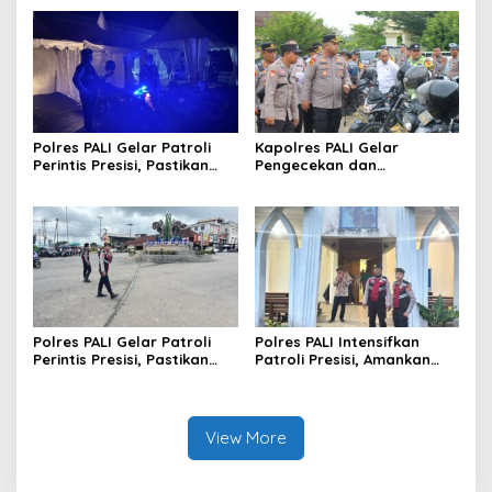
Keamanan Wilayah Hukum
Polres Pali
Polres PALI Gelar Patroli
Kapolres PALI Gelar
Perintis Presisi, Pastikan
Pengecekan dan
Situasi Aman dan Kondusif
Pendataan Ranmor
Dinas,Tegaskan Kesiapan
Operasional 2025
Polres PALI Gelar Patroli
Polres PALI Intensifkan
Perintis Presisi, Pastikan
Patroli Presisi, Amankan
Situasi Lalin Aman dan
Kegiatan Ibadah di Gereja
Terkendali di Simpang Lima
Oikumene Komperta
Pendopo
View More