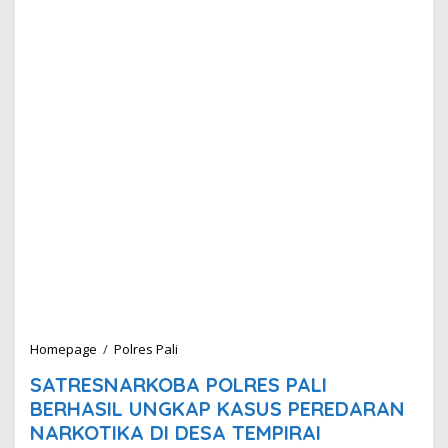
Homepage
/
Polres Pali
S
A
SATRESNARKOBA POLRES PALI
T
R
BERHASIL UNGKAP KASUS PEREDARAN
E
NARKOTIKA DI DESA TEMPIRAI
S