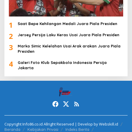
1
Saat Bepe Kehilangan Medali Juara Piala Presiden
2
Jersey Persija Laku Keras Usai Juara Piala Presiden
3
Marko Simic Kelelahan Usai Arak arakan Juara Piala
Presiden
4
Galeri Foto Klub Sepakbola Indonesia Persija
Jakarta
Copyright Info86.co.id Allright Reserved | Develop by Webskill.id
Beranda
Kebijakan Privasi
Indeks Berita