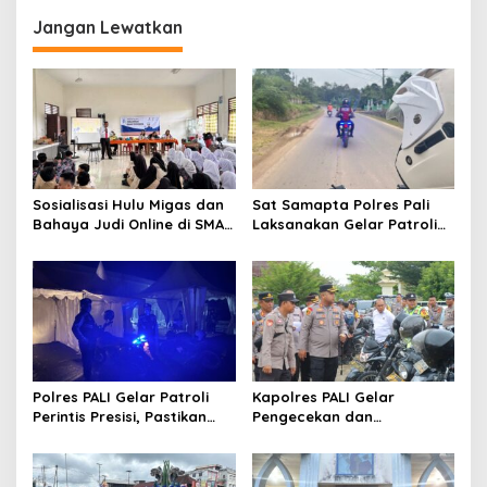
g
Jangan Lewatkan
a
s
i
p
o
s
Sosialisasi Hulu Migas dan
Sat Samapta Polres Pali
Bahaya Judi Online di SMAN
Laksanakan Gelar Patroli
1 dan SMAN 2 ABAB
Printis Presisi Demi
Keamanan Wilayah Hukum
Polres Pali
Polres PALI Gelar Patroli
Kapolres PALI Gelar
Perintis Presisi, Pastikan
Pengecekan dan
Situasi Aman dan Kondusif
Pendataan Ranmor
Dinas,Tegaskan Kesiapan
Operasional 2025