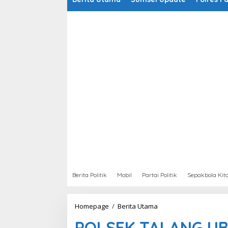
Berita Politik
Mobil
Partai Politik
Sepakbola Kit
Homepage
/
Berita Utama
P
O
POLSEK TALANG UB
L