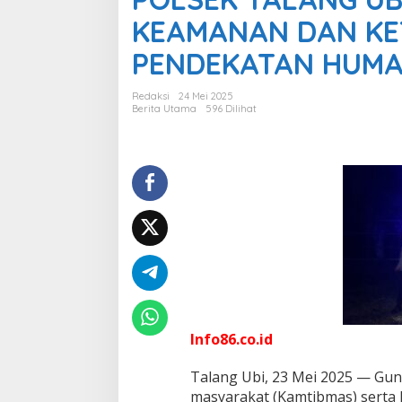
S
KEAMANAN DAN KE
E
K
PENDEKATAN HUMA
T
A
L
Redaksi
24 Mei 2025
A
Berita Utama
596 Dilihat
N
G
U
B
I
G
E
L
A
R
K
R
Y
D
Info86.co.id
,
C
Talang Ubi, 23 Mei 2025 — Gun
I
masyarakat (Kamtibmas) serta k
P