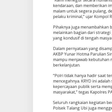
N
kendaraan, dan memberikan im
D
malam untuk segera pulang, d
E
pelaku kriminal,” ujar Kompol 
N
G
A
Pihaknya juga menambahkan ba
N
melainkan bagian dari strategi
P
yang kondusif di tengah masya
E
N
Dalam pernyataan yang disampa
D
E
AKBP Yunar Hotma Parulian Sirai
K
mampu menjawab kebutuhan ma
A
berkelanjutan.
T
A
“Polri tidak hanya hadir saat t
N
H
mencegahnya. KRYD ini adalah
U
kepercayaan publik serta memp
M
masyarakat,” tegas Kapolres PA
A
N
Seluruh rangkaian kegiatan ber
I
S
Polsek Talang Ubi juga mengge
D