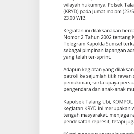
T
wilayah hukumnya, Polsek Tala
A
(KRYD) pada Jumat malam (23/5)
K
23.00 WIB.
A
N
Kegiatan ini dilaksanakan ber
K
E
Nomor 2 Tahun 2002 tentang Ke
A
Telegram Kapolda Sumsel terkai
M
sebagai pimpinan lapangan ada
A
yang telah ter-sprint.
N
A
N
Adapun kegiatan yang dilaksan
D
patroli ke sejumlah titik rawa
A
pemukiman, serta upaya persu
N
pengendara dan anak-anak mud
K
E
T
Kapolsek Talang Ubi, KOMPOL R
E
kegiatan KRYD ini merupakan wu
R
tengah masyarakat, menjaga ra
T
pendekatan represif, tetapi jug
I
B
A
“Kami menegur secara humanis