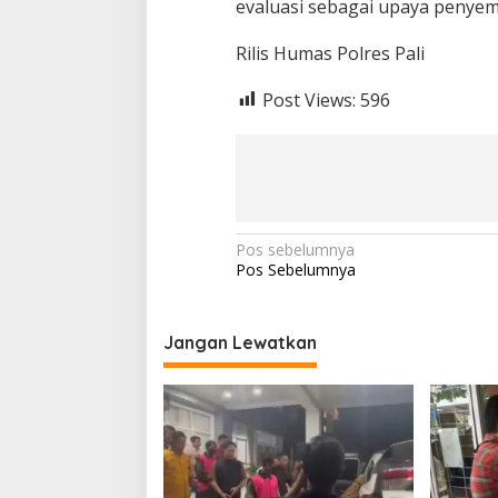
evaluasi sebagai upaya penye
A
N
Rilis Humas Polres Pali
T
E
Post Views:
596
G
A
S
N
Pos sebelumnya
Pos Sebelumnya
a
v
i
Jangan Lewatkan
g
a
s
i