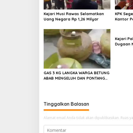
p
o
Kejari Musi Rawas Selamatkan
KPK Sege
s
Uang Negara Rp 1,26 Milyar
Kantor P
Termasuk
Kejari Pa
Dugaan M
Perusaha
GAS 3 KG LANGKA WARGA BETUNG
ABAB MENGELUH DAN PONTANG
PANTING CARI GAS 3 KG
Tinggalkan Balasan
Alamat email Anda tidak akan dipublikasikan.
Ruas ya