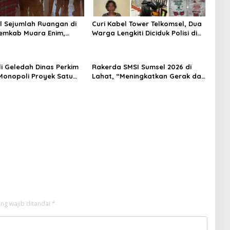
l Sejumlah Ruangan di
Curi Kabel Tower Telkomsel, Dua
emkab Muara Enim,
Warga Lengkiti Diciduk Polisi di
 Ruang Kerja Bupati
OKU Selatan
li Geledah Dinas Perkim
Rakerda SMSI Sumsel 2026 di
onopoli Proyek Satu
Lahat, “Meningkatkan Gerak dan
an Tertentu
Arah Media Siber Melalui
Terobosan Strategis”
ng wajib ditandai
*