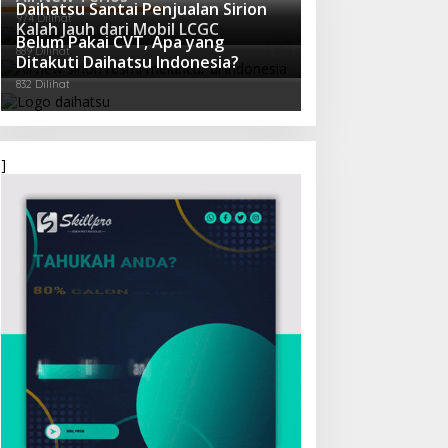
Daihatsu Santai Penjualan Sirion
974 Dilihat
Kalah Jauh dari Mobil LCGC
Belum Pakai CVT, Apa yang
889 Dilihat
Ditakuti Daihatsu Indonesia?
832 Dilihat
]