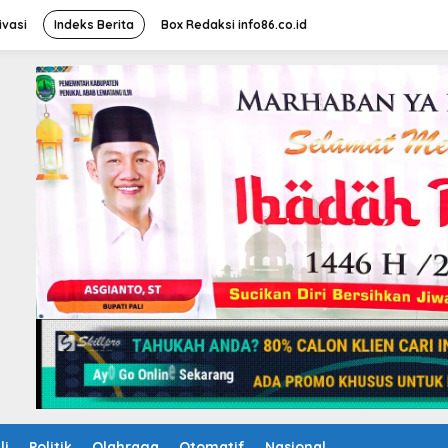
ivasi
Indeks Berita
Box Redaksi info86.co.id
li
Politik
Olahraga
Otomatif
Nasional