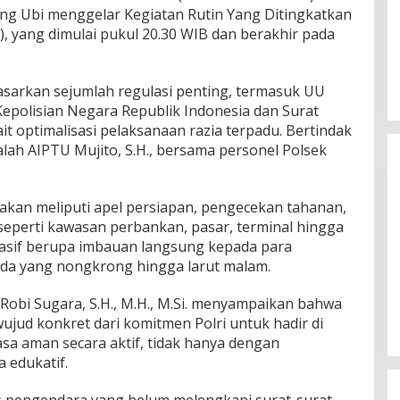
ng Ubi menggelar Kegiatan Rutin Yang Ditingkatkan
, yang dimulai pukul 20.30 WIB dan berakhir pada
dasarkan sejumlah regulasi penting, termasuk UU
polisian Negara Republik Indonesia dan Surat
t optimalisasi pelaksanaan razia terpadu. Bertindak
Ini Dia Hubungan Partai Garuda
lah AIPTU Mujito, S.H., bersama personel Polsek
dengan Gerindra
Di Berita Utama, Politik
|
19 Februari 2018
akan meliputi apel persiapan, pengecekan tahanan,
n seperti kawasan perbankan, pasar, terminal hingga
asif berupa imbauan langsung kepada para
a yang nongkrong hingga larut malam.
obi Sugara, S.H., M.H., M.Si. menyampaikan bahwa
jud konkret dari komitmen Polri untuk hadir di
sa aman secara aktif, tidak hanya dengan
a edukatif.
 pengendara yang belum melengkapi surat-surat