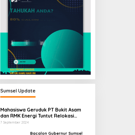
Sumsel Update
Mahasiswa Geruduk PT Bukit Asam
dan RMK Energi Tuntut Relokasi
Stockpile, Hentikan Pembangunan
7 September 2024
Dermaga yang Rusak Kesehatan dan
Lingkungan
Bacalon Gubernur Sumsel