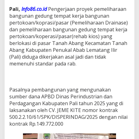
n
Pali,
Info86.co.id
Pengerjaan proyek pemeliharaan
a
s
bangunan gedung tempat kerja bangunan
e
pertokoan/koprasi/pasar (Pemeliharaan Drainase)
d
dan pemeliharaan bangunan gedung tempat kerja
a
pertokoan/koperasi/pasar(rehab kios) yang
n
R
berlokasi di pasar Tanah Abang Kecamatan Tanah
e
Abang Kabupaten Penukal Abab Lematang Ilir
h
(Pali) diduga dikerjakan asal jadi dan tidak
a
memenuhi standar pada rab.
b
K
i
o
s
‎Pasalnya pembangunan yang mengunakan
D
sumber dana APBD Dinas Perindustrian dan
i
Perdagangan Kabupaten Pali tahun 2025 yang di
D
e
laksanakan oleh CV. JEME KITE nomor kontrak
s
500.2.2.10/61/SPK/DISPERINDAG/2025 dengan nilai
a
kontrak Rp.149.772.000
T
a
n