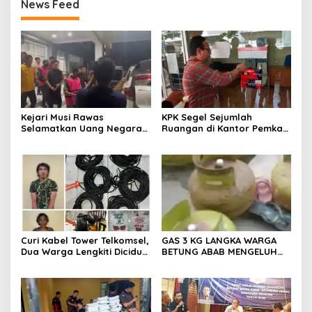
News Feed
Kejari Musi Rawas
KPK Segel Sejumlah
Selamatkan Uang Negara
Ruangan di Kantor Pemkab
Rp 1,26 Milyar
Muara Enim, Termasuk
Ruang Kerja Bupati
Curi Kabel Tower Telkomsel,
GAS 3 KG LANGKA WARGA
Dua Warga Lengkiti Diciduk
BETUNG ABAB MENGELUH
Polisi di OKU Selatan
DAN PONTANG PANTING
CARI GAS 3 KG