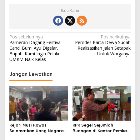
Ikuti Kami
N
Pos sebelumnya
Pos berikutnya
Pameran Dagang Festival
Pemdes Karta Dewa Sudah
a
Candi Bumi Ayu Digelar,
Realisasikan Jalan Setapak
v
Bupati: Kami Ingin Pelaku
Untuk Warganya
UMKM Naik Kelas
i
g
Jangan Lewatkan
a
s
i
p
o
s
Kejari Musi Rawas
KPK Segel Sejumlah
Selamatkan Uang Negara
Ruangan di Kantor Pemkab
Rp 1,26 Milyar
Muara Enim, Termasuk