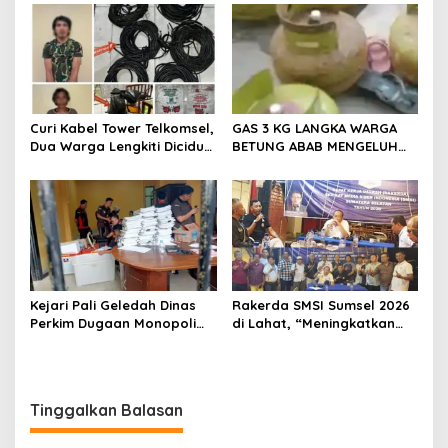
Ruang Kerja Bupati
Curi Kabel Tower Telkomsel,
GAS 3 KG LANGKA WARGA
Dua Warga Lengkiti Diciduk
BETUNG ABAB MENGELUH
Polisi di OKU Selatan
DAN PONTANG PANTING
CARI GAS 3 KG
Kejari Pali Geledah Dinas
Rakerda SMSI Sumsel 2026
Perkim Dugaan Monopoli
di Lahat, “Meningkatkan
Proyek Satu Perusahaan
Gerak dan Arah Media
Tertentu
Siber Melalui Terobosan
Strategis”
Tinggalkan Balasan