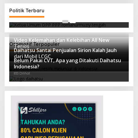
Strategi PPP Menangkan Duet Ganjar dan Gus
Yasin
Politik Terbaru
Di Berita Utama, Politik
|
19 Februari 2018
Video Kelemahan dan Kelebihan All New
Otomotif Terpopuler
Terios
Daihatsu Santai Penjualan Sirion Kalah Jauh
974 Dilihat
dari Mobil LCGC
Belum Pakai CVT, Apa yang Ditakuti Daihatsu
890 Dilihat
Indonesia?
833 Dilihat