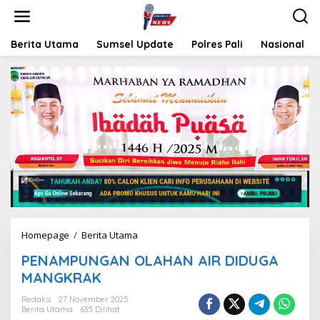
L
e
w
a
Berita Utama
Sumsel Update
Polres Pali
Nasional
t
i
k
e
k
o
n
t
e
n
Homepage
/
Berita Utama
P
E
PENAMPUNGAN OLAHAN AIR DIDUGA
N
A
MANGKRAK
M
P
Redaksi
27 November 2025
Berita Utama
635 Dilihat
U