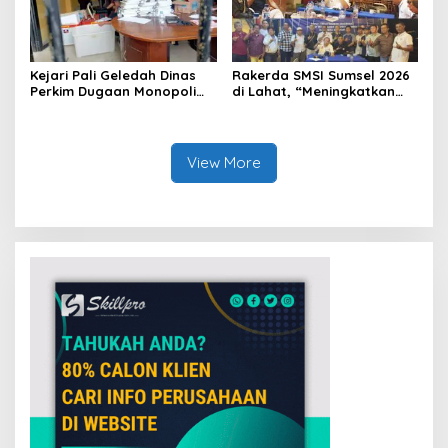
Kejari Pali Geledah Dinas
Rakerda SMSI Sumsel 2026
Perkim Dugaan Monopoli
di Lahat, “Meningkatkan
Proyek Satu Perusahaan
Gerak dan Arah Media
Tertentu
Siber Melalui Terobosan
Strategis”
View More