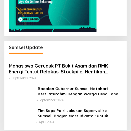
Sumsel Update
Mahasiswa Geruduk PT Bukit Asam dan RMK
Energi Tuntut Relokasi Stockpile, Hentikan
Pembangunan Dermaga yang Rusak Kesehatan
7 September 2024
dan Lingkungan
Bacalon Gubernur Sumsel Matahari
Bersilaturahmi Dengan Warga Desa Tanah
Abang Utara ini Visi dan Misinya
3 September 2024
Tim Sops Polri Lakukan Supervisi ke
Sumsel, Brigjen Marsudianto : Untuk
Perkuat Langkah Polda.
6 April 2024