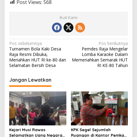
Post Views:
568
Ikuti Kami
N
Pos sebelumnya
Pos berikutnya
Turnamen Bola Kaki Desa
Pemdes Raja Mengelar
a
Raja Resmi Dibuka,
Lomba Karaoke Dalam
v
Meriahkan HUT RI ke-80 dan
Memeriahkan Semarak HUT
Selamatan Bersih Desa
RI KE-80 Tahun
i
g
Jangan Lewatkan
a
s
i
p
o
s
Kejari Musi Rawas
KPK Segel Sejumlah
Selamatkan Uang Negara
Ruangan di Kantor Pemkab