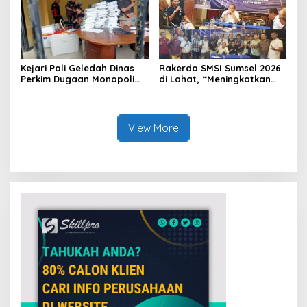
Kejari Pali Geledah Dinas
Rakerda SMSI Sumsel 2026
Perkim Dugaan Monopoli
di Lahat, “Meningkatkan
Proyek Satu Perusahaan
Gerak dan Arah Media
Tertentu
Siber Melalui Terobosan
Strategis”
View More