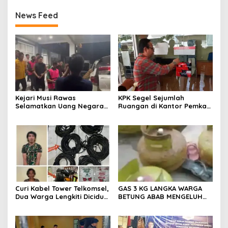
News Feed
Kejari Musi Rawas
KPK Segel Sejumlah
Selamatkan Uang Negara
Ruangan di Kantor Pemkab
Rp 1,26 Milyar
Muara Enim, Termasuk
Ruang Kerja Bupati
Curi Kabel Tower Telkomsel,
GAS 3 KG LANGKA WARGA
Dua Warga Lengkiti Diciduk
BETUNG ABAB MENGELUH
Polisi di OKU Selatan
DAN PONTANG PANTING
CARI GAS 3 KG