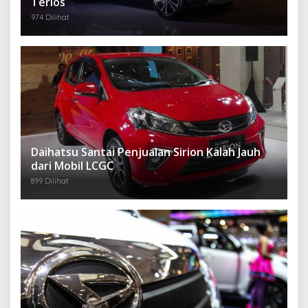
Terios
974 Dilihat
Daihatsu Santai Penjualan Sirion Kalah Jauh
dari Mobil LCGC
899 Dilihat