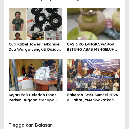
Rp 1,26 Milyar
Muara Enim, Termasuk
Ruang Kerja Bupati
Curi Kabel Tower Telkomsel,
GAS 3 KG LANGKA WARGA
Dua Warga Lengkiti Diciduk
BETUNG ABAB MENGELUH
Polisi di OKU Selatan
DAN PONTANG PANTING
CARI GAS 3 KG
Kejari Pali Geledah Dinas
Rakerda SMSI Sumsel 2026
Perkim Dugaan Monopoli
di Lahat, “Meningkatkan
Proyek Satu Perusahaan
Gerak dan Arah Media
Tertentu
Siber Melalui Terobosan
Strategis”
Tinggalkan Balasan