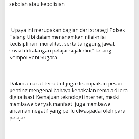
sekolah atau kepolisian.
T
I
B
M
A
“Upaya ini merupakan bagian dari strategi Polsek
S
Talang Ubi dalam menanamkan nilai-nilai
U
N
kedisiplinan, moralitas, serta tanggung jawab
T
sosial di kalangan pelajar sejak dini,” terang
U
Kompol Robi Sugara.
K
S
I
S
W
Dalam amanat tersebut juga disampaikan pesan
A
penting mengenai bahaya kenakalan remaja di era
digitalisasi. Kemajuan teknologi internet, meski
membawa banyak manfaat, juga membawa
ancaman negatif yang perlu diwaspadai oleh para
pelajar.