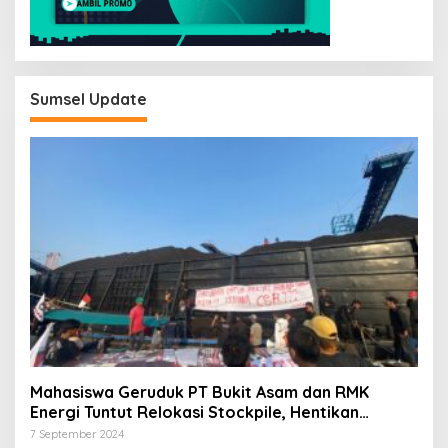
Sumsel Update
Mahasiswa Geruduk PT Bukit Asam dan RMK
Energi Tuntut Relokasi Stockpile, Hentikan
Pembangunan Dermaga yang Rusak Kesehatan
7 September 2024