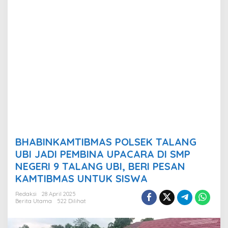
A
M
T
I
B
M
A
S
P
O
L
S
E
K
T
BHABINKAMTIBMAS POLSEK TALANG
A
L
UBI JADI PEMBINA UPACARA DI SMP
A
NEGERI 9 TALANG UBI, BERI PESAN
N
KAMTIBMAS UNTUK SISWA
G
U
Redaksi
28 April 2025
B
Berita Utama
522 Dilihat
I
J
A