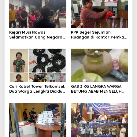
Kejari Musi Rawas
KPK Segel Sejumlah
Selamatkan Uang Negara
Ruangan di Kantor Pemkab
Rp 1,26 Milyar
Muara Enim, Termasuk
Ruang Kerja Bupati
Curi Kabel Tower Telkomsel,
GAS 3 KG LANGKA WARGA
Dua Warga Lengkiti Diciduk
BETUNG ABAB MENGELUH
Polisi di OKU Selatan
DAN PONTANG PANTING
CARI GAS 3 KG