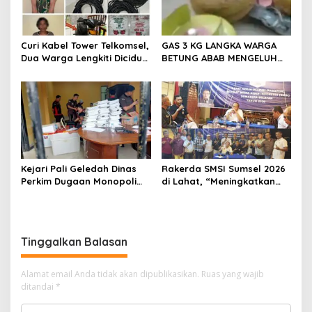
Curi Kabel Tower Telkomsel,
GAS 3 KG LANGKA WARGA
Dua Warga Lengkiti Diciduk
BETUNG ABAB MENGELUH
Polisi di OKU Selatan
DAN PONTANG PANTING
CARI GAS 3 KG
Kejari Pali Geledah Dinas
Rakerda SMSI Sumsel 2026
Perkim Dugaan Monopoli
di Lahat, “Meningkatkan
Proyek Satu Perusahaan
Gerak dan Arah Media
Tertentu
Siber Melalui Terobosan
Strategis”
Tinggalkan Balasan
Alamat email Anda tidak akan dipublikasikan.
Ruas yang wajib
ditandai
*