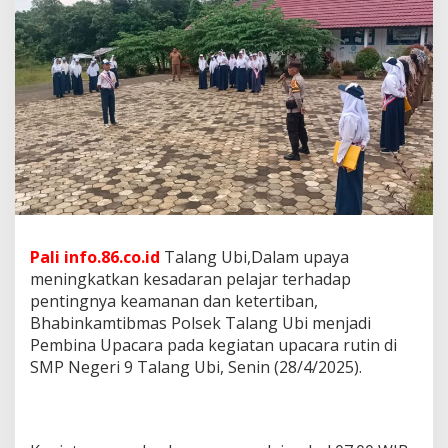
D
I
P
E
M
B
I
N
A
U
P
A
C
A
Pali info.86.co.id
Talang Ubi,Dalam upaya
R
meningkatkan kesadaran pelajar terhadap
A
D
pentingnya keamanan dan ketertiban,
I
Bhabinkamtibmas Polsek Talang Ubi menjadi
S
Pembina Upacara pada kegiatan upacara rutin di
M
SMP Negeri 9 Talang Ubi, Senin (28/4/2025).
P
N
E
G
E