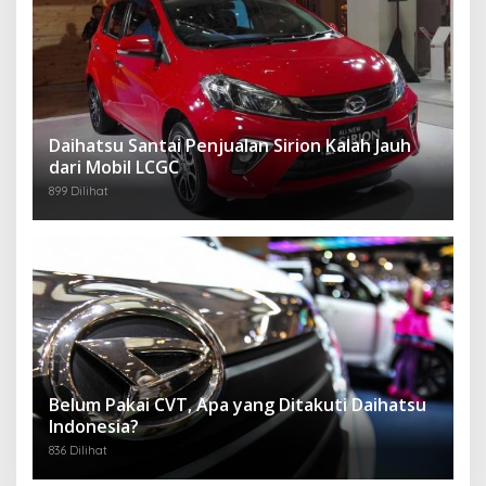
Daihatsu Santai Penjualan Sirion Kalah Jauh
dari Mobil LCGC
899 Dilihat
Belum Pakai CVT, Apa yang Ditakuti Daihatsu
Indonesia?
836 Dilihat