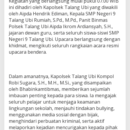
Kegiatan yang berlangsung mulai pukul 07.00 WIB
R
ini dihadiri oleh Kapolsek Talang Ubi yang diwakili
I
oleh Aipda Hendrik Ediman, Kepala SMP Negeri 9
9
T
Talang Ubi Rumiah, S.Pd., M.Pd., Panit Binmas
A
Polsek Talang Ubi Aipda Ikrom Ardiansyah, S.H.,
L
jajaran dewan guru, serta seluruh siswa-siswi SMP
A
Negeri 9 Talang Ubi. Upacara berlangsung dengan
N
G
khidmat, mengikuti seluruh rangkaian acara resmi
U
upacara bendera.
B
I
,
B
Dalam amanatnya, Kapolsek Talang Ubi Kompol
E
R
Robi Sugara, S.H., M.H., M.Si., yang disampaikan
I
oleh Bhabinkamtibmas, memberikan sejumlah
P
imbauan penting kepada para siswa. Ia mengajak
E
seluruh pelajar untuk menjaga keamanan
S
A
lingkungan sekolah, menjauhi tindakan bullying,
N
menggunakan media sosial dengan bijak,
K
menghindari perbuatan kriminal, serta aktif
A
melaporkan kejadian mencurigakan kepada pihak
M