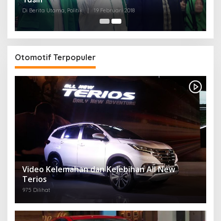
Di Berita Utama, Politik
|
19 Februari 2018
Otomotif Terpopuler
Video Kelemahan dan Kelebihan All New
Terios
975 Dilihat