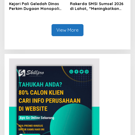
Kejari Pali Geledah Dinas
Rakerda SMSI Sumsel 2026
Perkim Dugaan Monopoli
di Lahat, “Meningkatkan
Proyek Satu Perusahaan
Gerak dan Arah Media
Tertentu
Siber Melalui Terobosan
Strategis”
View More