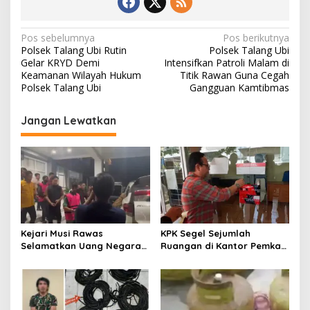
N
Pos sebelumnya
Pos berikutnya
Polsek Talang Ubi Rutin
Polsek Talang Ubi
a
Gelar KRYD Demi
Intensifkan Patroli Malam di
v
Keamanan Wilayah Hukum
Titik Rawan Guna Cegah
Polsek Talang Ubi
Gangguan Kamtibmas
i
g
Jangan Lewatkan
a
s
i
p
o
s
Kejari Musi Rawas
KPK Segel Sejumlah
Selamatkan Uang Negara
Ruangan di Kantor Pemkab
Rp 1,26 Milyar
Muara Enim, Termasuk
Ruang Kerja Bupati