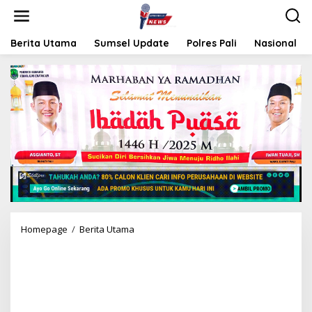
L
e
w
a
Berita Utama
Sumsel Update
Polres Pali
Nasional
t
i
k
e
k
o
n
t
e
n
Homepage
/
Berita Utama
B
H
A
B
I
N
K