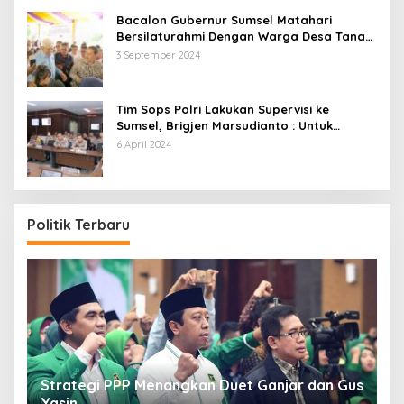
dan Lingkungan
Bacalon Gubernur Sumsel Matahari
Bersilaturahmi Dengan Warga Desa Tanah
Abang Utara ini Visi dan Misinya
3 September 2024
Tim Sops Polri Lakukan Supervisi ke
Sumsel, Brigjen Marsudianto : Untuk
Perkuat Langkah Polda.
6 April 2024
Politik Terbaru
Strategi PPP Menangkan Duet Ganjar dan Gus
Yasin