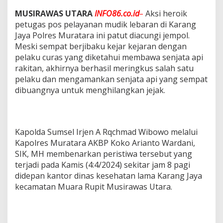
a
MUSIRAWAS UTARA
INFO86.co.id
–
Aksi heroik
s
petugas pos pelayanan mudik lebaran di Karang
i
Jaya Polres Muratara ini patut diacungi jempol.
K
e
Meski sempat berjibaku kejar kejaran dengan
t
pelaku curas yang diketahui membawa senjata api
u
rakitan, akhirnya berhasil meringkus salah satu
p
pelaku dan mengamankan senjata api yang sempat
a
t
dibuangnya untuk menghilangkan jejak.
M
u
s
i
Kapolda Sumsel Irjen A Rqchmad Wibowo melalui
2
Kapolres Muratara AKBP Koko Arianto Wardani,
0
2
SIK, MH membenarkan peristiwa tersebut yang
4
terjadi pada Kamis (4:4/2024) sekitar jam 8 pagi
d
didepan kantor dinas kesehatan lama Karang Jaya
i
kecamatan Muara Rupit Musirawas Utara.
M
u
r
a
t