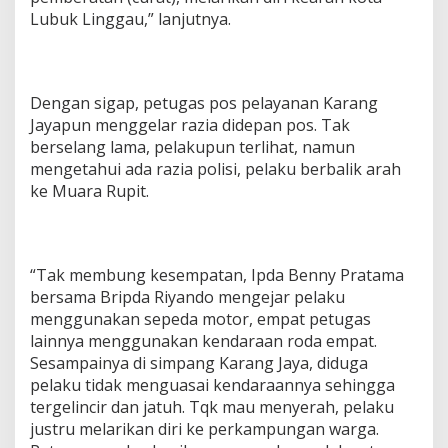
u
Lubuk Linggau,” lanjutnya.
C
u
r
a
t
Dengan sigap, petugas pos pelayanan Karang
.
Jayapun menggelar razia didepan pos. Tak
berselang lama, pelakupun terlihat, namun
mengetahui ada razia polisi, pelaku berbalik arah
ke Muara Rupit.
“Tak membung kesempatan, Ipda Benny Pratama
bersama Bripda Riyando mengejar pelaku
menggunakan sepeda motor, empat petugas
lainnya menggunakan kendaraan roda empat.
Sesampainya di simpang Karang Jaya, diduga
pelaku tidak menguasai kendaraannya sehingga
tergelincir dan jatuh. Tqk mau menyerah, pelaku
justru melarikan diri ke perkampungan warga.