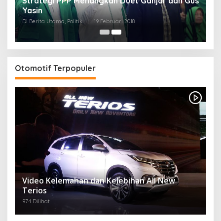
Strategi PPP Menangkan Duet Ganjar dan Gus
Yasin
Di Berita Utama, Politik
|
19 Februari 2018
Otomotif Terpopuler
Video Kelemahan dan Kelebihan All New
Terios
974 Dilihat