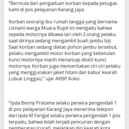
“Bermula dari pengaduan korban kepada petugas
a
kami di pos pelayanan Karang Jaya.
r
a
,
Korban seorang ibu rumah tangga yang bernama
K
Lisnaini warga Muara Rupit ini mengadu bahwa
e
sepeda motornya dibawa lari oleh 2 orang pelaku
j
saat dirinya sedang mengambil buah jambu biji.
a
Saat korban sedang diatas pohon jambu tersebut,
r
d
pelaku mengambil motor korban yang kebetulan
a
kunci motornya masih menancap dislot kunci
n
motornya. Korban juga menceritakan ciri ciri pelaku
R
yang menggunakan jaket hitam dan kabur kearah
i
n
Lubuk Linggau,” ujar AKBP Koko.
g
k
u
s
“Ipda Benny Pratama selaku perwira pengendali 1
P
di pos pelayanan Karang Jaya menerima telepon
e
l
dari Ipda M Farigal selaku perwira pengendali 1 pos
a
terpadu, bahwa telah terjadi pencurian dengan
k
pemberatan (curat), melarikan diri kearah kota