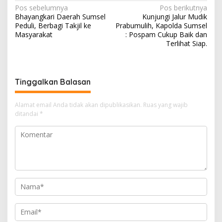
N
Pos sebelumnya
Pos berikutnya
Bhayangkari Daerah Sumsel
Kunjungi Jalur Mudik
a
Peduli, Berbagi Takjil ke
Prabumulih, Kapolda Sumsel
v
Masyarakat
: Pospam Cukup Baik dan
Terlihat Siap.
i
g
a
Tinggalkan Balasan
s
i
Alamat email Anda tidak akan dipublikasikan.
Ruas yang wajib
ditandai
*
p
o
s