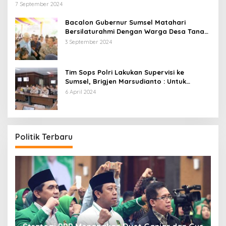
Pembangunan Dermaga yang Rusak Kesehatan
7 September 2024
dan Lingkungan
Bacalon Gubernur Sumsel Matahari
Bersilaturahmi Dengan Warga Desa Tanah
Abang Utara ini Visi dan Misinya
3 September 2024
Tim Sops Polri Lakukan Supervisi ke
Sumsel, Brigjen Marsudianto : Untuk
Perkuat Langkah Polda.
6 April 2024
Politik Terbaru