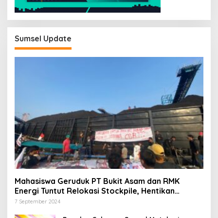
Sumsel Update
Mahasiswa Geruduk PT Bukit Asam dan RMK
Energi Tuntut Relokasi Stockpile, Hentikan
Pembangunan Dermaga yang Rusak Kesehatan
7 September 2024
dan Lingkungan