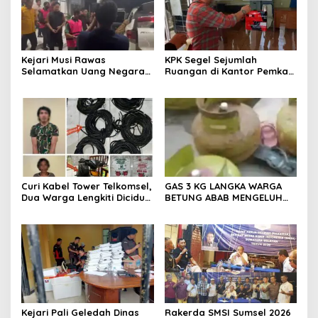
Kejari Musi Rawas
KPK Segel Sejumlah
Selamatkan Uang Negara
Ruangan di Kantor Pemkab
Rp 1,26 Milyar
Muara Enim, Termasuk
Ruang Kerja Bupati
Curi Kabel Tower Telkomsel,
GAS 3 KG LANGKA WARGA
Dua Warga Lengkiti Diciduk
BETUNG ABAB MENGELUH
Polisi di OKU Selatan
DAN PONTANG PANTING
CARI GAS 3 KG
Kejari Pali Geledah Dinas
Rakerda SMSI Sumsel 2026