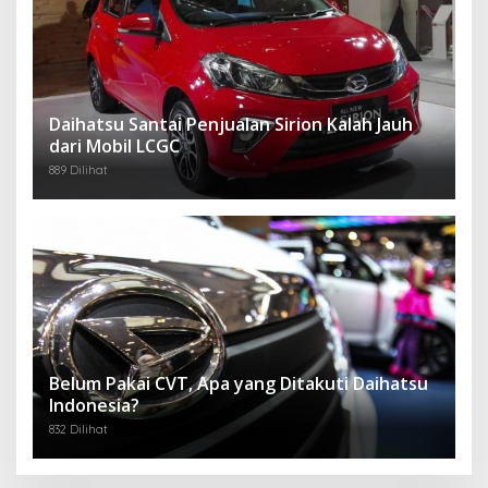
Daihatsu Santai Penjualan Sirion Kalah Jauh
dari Mobil LCGC
889 Dilihat
Belum Pakai CVT, Apa yang Ditakuti Daihatsu
Indonesia?
832 Dilihat