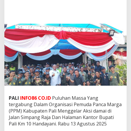
l
i
:
D
e
s
a
k
a
n
u
n
t
u
k
P
T
M
PALI
INFO86 CO.ID
Puluhan Massa Yang
H
P
tergabung Dalam Organisasi Pemuda Panca Marga
d
(PPM) Kabupaten Pali Menggelar Aksi damai di
a
Jalan Simpang Raja Dan Halaman Kantor Bupati
n
Pali Km 10 Handayani. Rabu 13 Agustus 2025
B
S