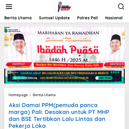
L
e
w
a
Berita Utama
Sumsel Update
Polres Pali
Nasional
t
i
k
e
k
o
n
t
e
n
Homepage
/
Berita Utama
A
k
Aksi Damai PPM(pemuda panca
s
i
marga) Pali: Desakan untuk PT MHP
D
dan BSE Tertibkan Lalu Lintas dan
a
Pekerja Loka
m