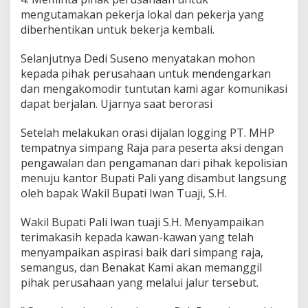
k
mengutamakan pekerja lokal dan pekerja yang
e
diberhentikan untuk bekerja kembali.
r
j
Selanjutnya Dedi Suseno menyatakan mohon
a
L
kepada pihak perusahaan untuk mendengarkan
o
dan mengakomodir tuntutan kami agar komunikasi
k
dapat berjalan. Ujarnya saat berorasi
a
Setelah melakukan orasi dijalan logging PT. MHP
tempatnya simpang Raja para peserta aksi dengan
pengawalan dan pengamanan dari pihak kepolisian
menuju kantor Bupati Pali yang disambut langsung
oleh bapak Wakil Bupati Iwan Tuaji, S.H.
Wakil Bupati Pali Iwan tuaji S.H. Menyampaikan
terimakasih kepada kawan-kawan yang telah
menyampaikan aspirasi baik dari simpang raja,
semangus, dan Benakat Kami akan memanggil
pihak perusahaan yang melalui jalur tersebut.