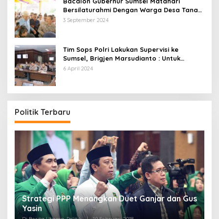
Bacalon Gubernur Sumsel Matahari
Bersilaturahmi Dengan Warga Desa Tanah
Abang Utara ini Visi dan Misinya
3 September 2024
Tim Sops Polri Lakukan Supervisi ke
Sumsel, Brigjen Marsudianto : Untuk
Perkuat Langkah Polda.
6 April 2024
Politik Terbaru
Strategi PPP Menangkan Duet Ganjar dan Gus
Yasin