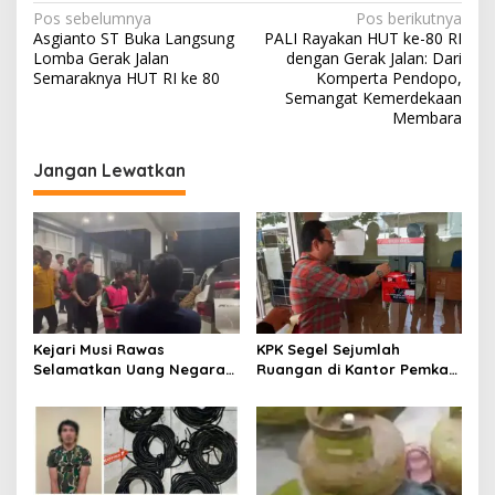
N
Pos sebelumnya
Pos berikutnya
Asgianto ST Buka Langsung
PALI Rayakan HUT ke-80 RI
a
Lomba Gerak Jalan
dengan Gerak Jalan: Dari
v
Semaraknya HUT RI ke 80
Komperta Pendopo,
Semangat Kemerdekaan
i
Membara
g
Jangan Lewatkan
a
s
i
p
o
s
Kejari Musi Rawas
KPK Segel Sejumlah
Selamatkan Uang Negara
Ruangan di Kantor Pemkab
Rp 1,26 Milyar
Muara Enim, Termasuk
Ruang Kerja Bupati