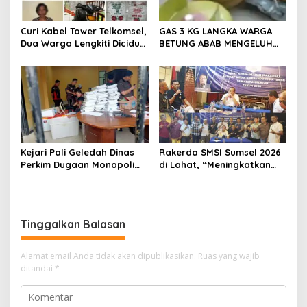
Curi Kabel Tower Telkomsel,
GAS 3 KG LANGKA WARGA
Dua Warga Lengkiti Diciduk
BETUNG ABAB MENGELUH
Polisi di OKU Selatan
DAN PONTANG PANTING
CARI GAS 3 KG
Kejari Pali Geledah Dinas
Rakerda SMSI Sumsel 2026
Perkim Dugaan Monopoli
di Lahat, “Meningkatkan
Proyek Satu Perusahaan
Gerak dan Arah Media
Tertentu
Siber Melalui Terobosan
Strategis”
Tinggalkan Balasan
Alamat email Anda tidak akan dipublikasikan.
Ruas yang wajib
ditandai
*